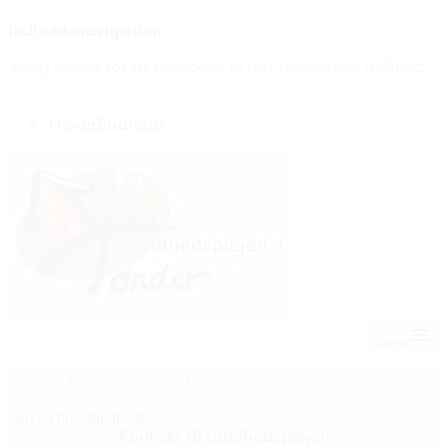
Indholdsnavigation
Vælg et link for at navigere til det respektive indhold.
gå til
Hovedindhold
Menu
Forside
Kontakt
start på hovedindhold
Kontakt til sundhedsplejen
senest opdateret 9. juli 2026