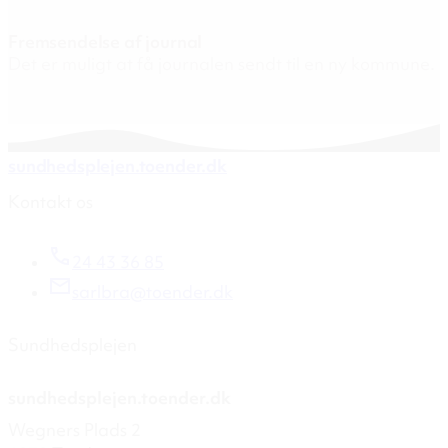
Fremsendelse af journal
Det er muligt at få journalen sendt til en ny kommune.
sundhedsplejen.toender.dk
Kontakt os
24 43 36 85
sarlbra@toender.dk
Sundhedsplejen
sundhedsplejen.toender.dk
Wegners Plads 2