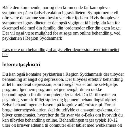
Både den kommende mor og den kommende far kan opleve
symptomer på en fødselsreaktion i graviditeten. Symptomerne vil
ofte være de samme som beskrevet efter fødslen. Hvis du oplever
symptomer i graviditeten er det også vigtigt at få hjælp, du kan for
eksempel tale med din familie, din jordemoder eller din egen læge.
Der vil også være mulighed for at søge om online behandling, ved
psykiatrien i Region Syddanmark
Læs mere om behandling af angst eller depression over internettet
her
Internetpsykiatri
Du kan også kontakte psykiatrien i Region Syddanmark der tilbyder
behandling af angst og depression. Der tilbydes effektiv behandling
af let til moderat depression, som foregår via et online selvhjælps
program. Igennem programmet gennemgår du en række
behandlingstrin fra din computer eller tablet. Du får tilknyttet en
psykolog, som skriftligt støtter dig igennem behandlingsforløbet.
Selve behandlingen er baseret på kognitiv adfærdsterapi. For at
bruge internetpsykiatrien skal du udfylde et ansøgningsskema, der
bliver gennemgået, hvorefter du får svar via e-Boks om hvorvidt du
kan tilbydes behandling online. Behandlingen tager typisk 10-12
uger og kræver adgang til computer eller tablet med webkamera og