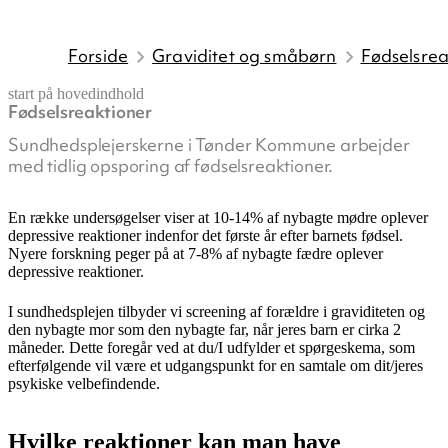
Forside
Graviditet og småbørn
Fødselsrea
start på hovedindhold
Fødselsreaktioner
senest opdateret 10. juni 2026
Sundhedsplejerskerne i Tønder Kommune arbejder
med tidlig opsporing af fødselsreaktioner.
En række undersøgelser viser at 10-14% af nybagte mødre oplever
depressive reaktioner indenfor det første år efter barnets fødsel.
Nyere forskning peger på at 7-8% af nybagte fædre oplever
depressive reaktioner.
I sundhedsplejen tilbyder vi screening af forældre i graviditeten og
den nybagte mor som den nybagte far, når jeres barn er cirka 2
måneder. Dette foregår ved at du/I udfylder et spørgeskema, som
efterfølgende vil være et udgangspunkt for en samtale om dit/jeres
psykiske velbefindende.
Hvilke reaktioner kan man have