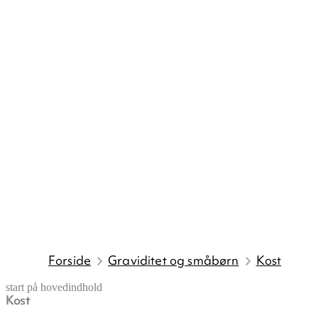
Forside
Graviditet og småbørn
Kost
start på hovedindhold
Kost
senest opdateret 30. juni 2026