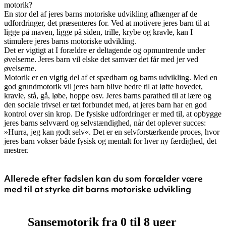
motorik?
En stor del af jeres barns motoriske udvikling afhænger af de
udfordringer, det præsenteres for. Ved at motivere jeres barn til at
ligge på maven, ligge på siden, trille, krybe og kravle, kan I
stimulere jeres barns motoriske udvikling.
Det er vigtigt at I forældre er deltagende og opmuntrende under
øvelserne. Jeres barn vil elske det samvær det får med jer ved
øvelserne.
Motorik er en vigtig del af et spædbarn og barns udvikling. Med en
god grundmotorik vil jeres barn blive bedre til at løfte hovedet,
kravle, stå, gå, løbe, hoppe osv. Jeres barns parathed til at lære og
den sociale trivsel er tæt forbundet med, at jeres barn har en god
kontrol over sin krop. De fysiske udfordringer er med til, at opbygge
jeres barns selvværd og selvstændighed, når det oplever succes:
»Hurra, jeg kan godt selv«. Det er en selvforstærkende proces, hvor
jeres barn vokser både fysisk og mentalt for hver ny færdighed, det
mestrer.
Allerede efter fødslen kan du som forælder være
med til at styrke dit barns motoriske udvikling
Sansemotorik fra 0 til 8 uger