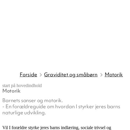
Forside
Graviditet og småbørn
Motorik
start på hovedindhold
Motorik
senest opdateret 10. juni 2026
Barnets sanser og motorik.
- En forældreguide om hvordan I styrker jeres barns
naturlige udvikling.
Vil I forældre styrke jeres barns indlæring, sociale trivsel og