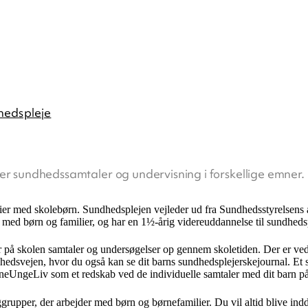
hedspleje
yder sundhedssamtaler og undervisning i forskellige emner.
er med skolebørn. Sundhedsplejen vejleder ud fra Sundhedsstyrelsens a
 med børn og familier, og har en 1½-årig videreuddannelse til sundheds
r på skolen samtaler og undersøgelser op gennem skoletiden. Der er ved 
dhedsvejen, hvor du også kan se dit barns sundhedsplejerskejournal. Et s
ngeLiv som et redskab ved de individuelle samtaler med dit barn på
upper, der arbejder med børn og børnefamilier. Du vil altid blive inddr