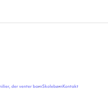
milier, der venter barn
Skolebørn
Kontakt