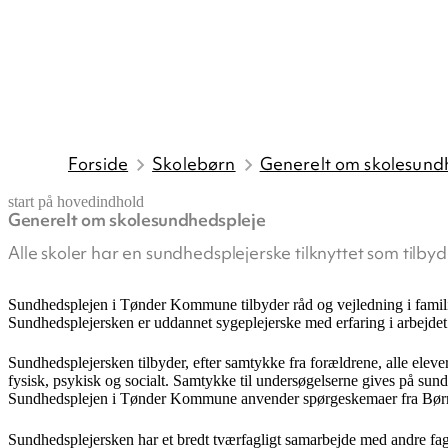
Forside
Skolebørn
Generelt om skolesund
start på hovedindhold
Generelt om skolesundhedspleje
senest opdateret 9. juli 2026
Alle skoler har en sundhedsplejerske tilknyttet som tilb
Sundhedsplejen i Tønder Kommune tilbyder råd og vejledning i famili
Sundhedsplejersken er uddannet sygeplejerske med erfaring i arbejdet
Sundhedsplejersken tilbyder, efter samtykke fra forældrene, alle eleve
fysisk, psykisk og socialt. Samtykke til undersøgelserne gives på sun
Sundhedsplejen i Tønder Kommune anvender spørgeskemaer fra BørneU
Sundhedsplejersken har et bredt tværfagligt samarbejde med andre faggr