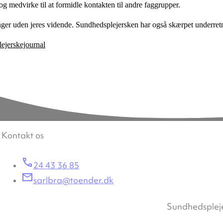
 og medvirke til at formidle kontakten til andre faggrupper.
er uden jeres vidende. Sundhedsplejersken har også skærpet underretning
lejerskejournal
Kontakt os
24 43 36 85
sarlbra@toender.dk
Sundhedsplej