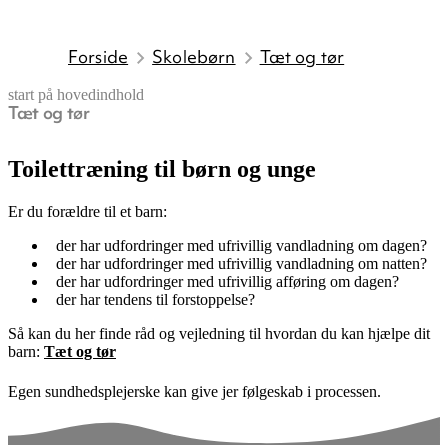
Forside
Skolebørn
Tæt og tør
start på hovedindhold
Tæt og tør
senest opdateret 18. februar 2026
Toilettræning til børn og unge
Er du forældre til et barn:
der har udfordringer med ufrivillig vandladning om dagen?
der har udfordringer med ufrivillig vandladning om natten?
der har udfordringer med ufrivillig afføring om dagen?
der har tendens til forstoppelse?
Så kan du her finde råd og vejledning til hvordan du kan hjælpe dit
barn:
Tæt og tør
Egen sundhedsplejerske kan give jer følgeskab i processen.