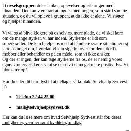
I
trivselsgruppen
deles tanker, oplevelser og erfaringer med
hinanden. Det kan være rart at mødes med nogen, som står i samme
situation, og du vil opleve i gruppen, at du ikke er alene. Vi støtter
og hjælper hinanden.
Vi vil også blive klogere på os selv og mere glade, da vi skal lære
om de mange styrker, vi har indeni. Styrkerne er lidt som
superkræfter. De kan hjælpe os med at håndtere svære situationer og
lære os noget om, hvordan vi kan sige fra over for dem, der fx
mobber eller behandler os på en måde, som vi ikke ønsker.
Og der er ingen, der kan tage styrkerne fra os, de er nemlig vores
egne. Undervejs lærer vi at se os selv i et meget mere positivt lys. Vi
blomstrer op!
Har du eller dit barn lyst til at deltage, så kontakt Selvhjælp Sydvest
på
Telefon 22 44 25 00
mail@selvhjaelpsydvest.dk
Her kan du læse mere om hvad Selvhjælp Sydvest står for, deres
muligheder, værdier samt kvalitetsgrundlag