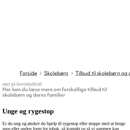
Forside
Skolebørn
Tilbud til skolebørn og 
start på hovedindhold
Her kan du læse mere om forskellige tilbud til
senest opdateret 10. juni 2026
skolebørn og deres familier
Unge og rygestop
Er du ung og ønsker du hjælp til rygestop eller stoppe med at bruge
snus eller anden form for tobak, så kontakt os så vi sammen kan