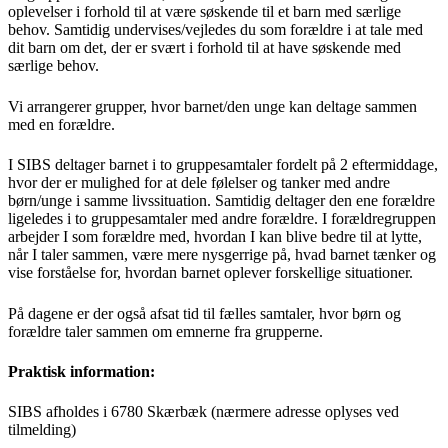
oplevelser i forhold til at være søskende til et barn med særlige
behov. Samtidig undervises/vejledes du som forældre i at tale med
dit barn om det, der er svært i forhold til at have søskende med
særlige behov.
Vi arrangerer grupper, hvor barnet/den unge kan deltage sammen
med en forældre.
I SIBS deltager barnet i to gruppesamtaler fordelt på 2 eftermiddage,
hvor der er mulighed for at dele følelser og tanker med andre
børn/unge i samme livssituation. Samtidig deltager den ene forældre
ligeledes i to gruppesamtaler med andre forældre. I forældregruppen
arbejder I som forældre med, hvordan I kan blive bedre til at lytte,
når I taler sammen, være mere nysgerrige på, hvad barnet tænker og
vise forståelse for, hvordan barnet oplever forskellige situationer.
På dagene er der også afsat tid til fælles samtaler, hvor børn og
forældre taler sammen om emnerne fra grupperne.
Praktisk information:
SIBS afholdes i 6780 Skærbæk (nærmere adresse oplyses ved
tilmelding)