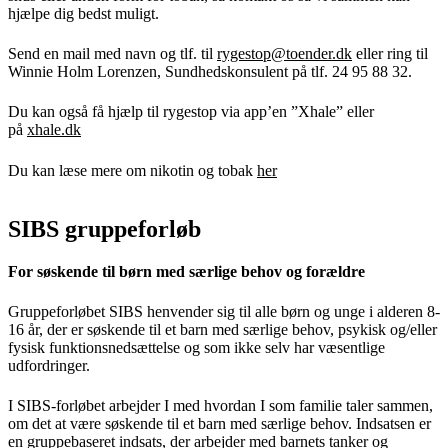
hjælpe dig bedst muligt.
Send en mail med navn og tlf. til
rygestop@toender.dk
eller ring til
Winnie Holm Lorenzen, Sundhedskonsulent på tlf. 24 95 88 32.
Du kan også få hjælp til rygestop via app’en ”Xhale” eller
på
xhale.dk
Du kan læse mere om nikotin og tobak
her
SIBS gruppeforløb
For søskende til børn med særlige behov og forældre
Gruppeforløbet SIBS henvender sig til alle børn og unge i alderen 8-
16 år, der er søskende til et barn med særlige behov, psykisk og/eller
fysisk funktionsnedsættelse og som ikke selv har væsentlige
udfordringer.
I SIBS-forløbet arbejder I med hvordan I som familie taler sammen,
om det at være søskende til et barn med særlige behov. Indsatsen er
en gruppebaseret indsats, der arbejder med barnets tanker og