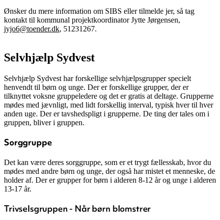
Ønsker du mere information om SIBS eller tilmelde jer, så tag
kontakt til kommunal projektkoordinator Jytte Jørgensen,
jyjo6@toender.dk
, 51231267.
Selvhjælp Sydvest
Selvhjælp Sydvest har forskellige selvhjælpsgrupper specielt
henvendt til børn og unge. Der er forskellige grupper, der er
tilknyttet voksne gruppeledere og det er gratis at deltage. Grupperne
mødes med jævnligt, med lidt forskellig interval, typisk hver til hver
anden uge. Der er tavshedspligt i grupperne. De ting der tales om i
gruppen, bliver i gruppen.
Sorggruppe
Det kan være deres sorggruppe, som er et trygt fællesskab,
hvor du
mødes med andre børn og unge, der også
har mistet et menneske, de
holder af. Der er grupper for børn i alderen 8-12 år og unge i alderen
13-17 år.
Trivselsgruppen - Når børn blomstrer